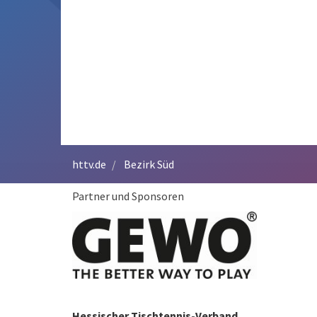
httv.de
Bezirk Süd
Partner und Sponsoren
Hessischer Tischtennis-Verband