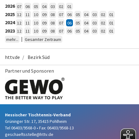
2026
07
06
05
04
03
02
01
2025
12
11
10
09
08
07
06
05
04
03
02
01
2024
12
11
10
09
08
07
06
05
04
03
02
01
2023
12
11
10
09
08
07
06
05
04
03
02
01
|
mehr...
Gesamter Zeitraum
httv.de
Bezirk Süd
Partner und Sponsoren
Hessischer Tischtennis-Verband
Grüninger Str. 17, 35415 Pohlheim
Tel 06403/9568-0
•
Fax: 06403/9568-13
geschaeftsstelle@httv.de