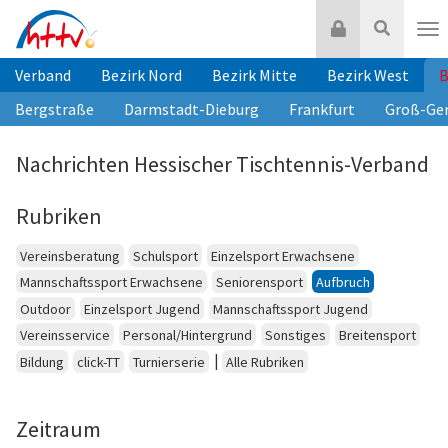
Zum
Login
Suche
Inhalt
Nav
springen
Verband
Bezirk Nord
Bezirk Mitte
Bezirk West
B
Bergstraße
Darmstadt-Dieburg
Frankfurt
Groß-Ge
Nachrichten Hessischer Tischtennis-Verband
Rubriken
Vereinsberatung
Schulsport
Einzelsport Erwachsene
Mannschaftssport Erwachsene
Seniorensport
Aufbruch
Outdoor
Einzelsport Jugend
Mannschaftssport Jugend
Vereinsservice
Personal/Hintergrund
Sonstiges
Breitensport
|
Bildung
click-TT
Turnierserie
Alle Rubriken
Zeitraum