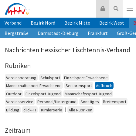
Zum
Login
Suche
Inhalt
Nav
springen
Verband
Bezirk Nord
Bezirk Mitte
Bezirk West
B
Bergstraße
Darmstadt-Dieburg
Frankfurt
Groß-Ge
Nachrichten Hessischer Tischtennis-Verband
Rubriken
Vereinsberatung
Schulsport
Einzelsport Erwachsene
Mannschaftssport Erwachsene
Seniorensport
Aufbruch
Outdoor
Einzelsport Jugend
Mannschaftssport Jugend
Vereinsservice
Personal/Hintergrund
Sonstiges
Breitensport
|
Bildung
click-TT
Turnierserie
Alle Rubriken
Zeitraum