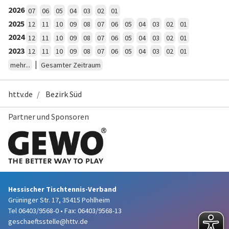
2026
07
06
05
04
03
02
01
2025
12
11
10
09
08
07
06
05
04
03
02
01
2024
12
11
10
09
08
07
06
05
04
03
02
01
2023
12
11
10
09
08
07
06
05
04
03
02
01
|
mehr...
Gesamter Zeitraum
httv.de
Bezirk Süd
Partner und Sponsoren
Hessischer Tischtennis-Verband
Grüninger Str. 17, 35415 Pohlheim
Tel 06403/9568-0
•
Fax: 06403/9568-13
geschaeftsstelle@httv.de