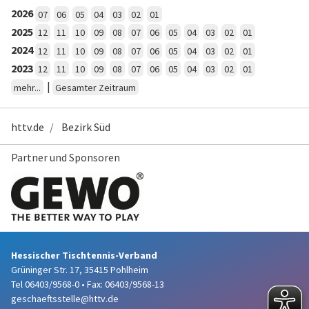
2026
07
06
05
04
03
02
01
2025
12
11
10
09
08
07
06
05
04
03
02
01
2024
12
11
10
09
08
07
06
05
04
03
02
01
2023
12
11
10
09
08
07
06
05
04
03
02
01
|
mehr...
Gesamter Zeitraum
httv.de
Bezirk Süd
Partner und Sponsoren
Hessischer Tischtennis-Verband
Grüninger Str. 17, 35415 Pohlheim
Tel 06403/9568-0
•
Fax: 06403/9568-13
geschaeftsstelle@httv.de