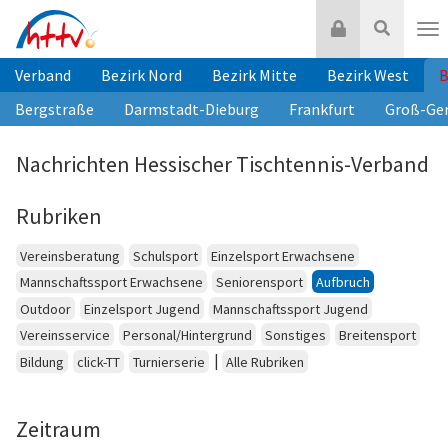
Zum
Login
Suche
Inhalt
Nav
springen
Verband
Bezirk Nord
Bezirk Mitte
Bezirk West
B
Bergstraße
Darmstadt-Dieburg
Frankfurt
Groß-Ge
Nachrichten Hessischer Tischtennis-Verband
Rubriken
Vereinsberatung
Schulsport
Einzelsport Erwachsene
Mannschaftssport Erwachsene
Seniorensport
Aufbruch
Outdoor
Einzelsport Jugend
Mannschaftssport Jugend
Vereinsservice
Personal/Hintergrund
Sonstiges
Breitensport
|
Bildung
click-TT
Turnierserie
Alle Rubriken
Zeitraum