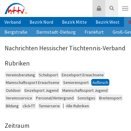
Zum
Login
Suche
Inhalt
Nav
springen
Verband
Bezirk Nord
Bezirk Mitte
Bezirk West
B
Bergstraße
Darmstadt-Dieburg
Frankfurt
Groß-Ge
Nachrichten Hessischer Tischtennis-Verband
Rubriken
Vereinsberatung
Schulsport
Einzelsport Erwachsene
Mannschaftssport Erwachsene
Seniorensport
Aufbruch
Outdoor
Einzelsport Jugend
Mannschaftssport Jugend
Vereinsservice
Personal/Hintergrund
Sonstiges
Breitensport
|
Bildung
click-TT
Turnierserie
Alle Rubriken
Zeitraum