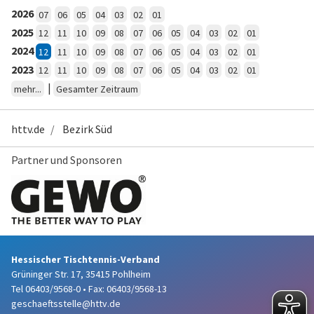
2026
07
06
05
04
03
02
01
2025
12
11
10
09
08
07
06
05
04
03
02
01
2024
12
11
10
09
08
07
06
05
04
03
02
01
2023
12
11
10
09
08
07
06
05
04
03
02
01
|
mehr...
Gesamter Zeitraum
httv.de
Bezirk Süd
Partner und Sponsoren
Hessischer Tischtennis-Verband
Grüninger Str. 17, 35415 Pohlheim
Tel 06403/9568-0
•
Fax: 06403/9568-13
geschaeftsstelle@httv.de