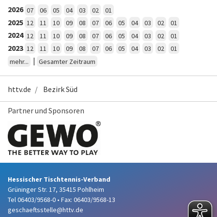
2026
07
06
05
04
03
02
01
2025
12
11
10
09
08
07
06
05
04
03
02
01
2024
12
11
10
09
08
07
06
05
04
03
02
01
2023
12
11
10
09
08
07
06
05
04
03
02
01
|
mehr...
Gesamter Zeitraum
httv.de
Bezirk Süd
Partner und Sponsoren
Hessischer Tischtennis-Verband
Grüninger Str. 17, 35415 Pohlheim
Tel 06403/9568-0
•
Fax: 06403/9568-13
geschaeftsstelle@httv.de