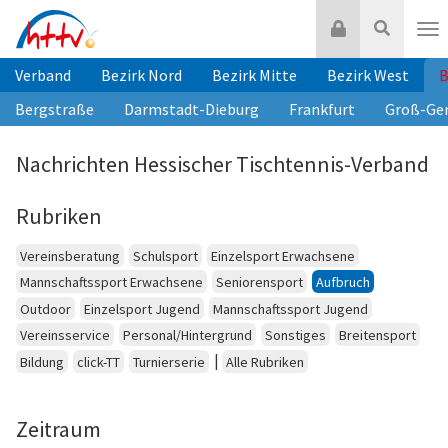
Zum
Login
Suche
Inhalt
Nav
springen
Verband
Bezirk Nord
Bezirk Mitte
Bezirk West
B
Bergstraße
Darmstadt-Dieburg
Frankfurt
Groß-Ge
Nachrichten Hessischer Tischtennis-Verband
Rubriken
Vereinsberatung
Schulsport
Einzelsport Erwachsene
Mannschaftssport Erwachsene
Seniorensport
Aufbruch
Outdoor
Einzelsport Jugend
Mannschaftssport Jugend
Vereinsservice
Personal/Hintergrund
Sonstiges
Breitensport
|
Bildung
click-TT
Turnierserie
Alle Rubriken
Zeitraum