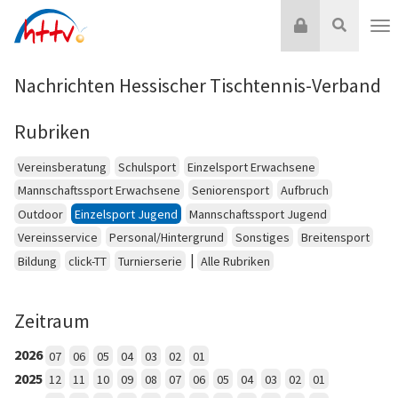
Zum
Login
Suche
Inhalt
Nav
springen
Nachrichten Hessischer Tischtennis-Verband
Rubriken
Vereinsberatung
Schulsport
Einzelsport Erwachsene
Mannschaftssport Erwachsene
Seniorensport
Aufbruch
Outdoor
Einzelsport Jugend
Mannschaftssport Jugend
Vereinsservice
Personal/Hintergrund
Sonstiges
Breitensport
|
Bildung
click-TT
Turnierserie
Alle Rubriken
Zeitraum
2026
07
06
05
04
03
02
01
2025
12
11
10
09
08
07
06
05
04
03
02
01