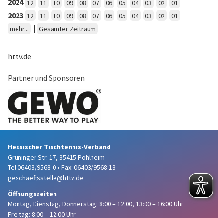
2024
12
11
10
09
08
07
06
05
04
03
02
01
2023
12
11
10
09
08
07
06
05
04
03
02
01
|
mehr...
Gesamter Zeitraum
httv.de
Partner und Sponsoren
Hessischer Tischtennis-Verband
Grüninger Str. 17, 35415 Pohlheim
Tel 06403/9568-0
•
Fax: 06403/9568-13
geschaeftsstelle@httv.de
Öffnungszeiten
Montag, Dienstag, Donnerstag:
8:00 – 12:00,
13:00 – 16:00 Uhr
Freitag: 8:00 – 12:00 Uhr