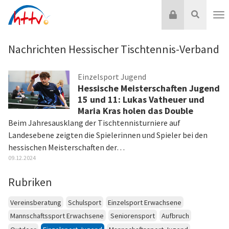
Zum
Login
Suche
Inhalt
Nav
springen
Nachrichten Hessischer Tischtennis-Verband
Einzelsport Jugend
Hessische Meisterschaften Jugend
15 und 11: Lukas Vatheuer und
Maria Kras holen das Double
Beim Jahresausklang der Tischtennisturniere auf
Landesebene zeigten die Spielerinnen und Spieler bei den
hessischen Meisterschaften der…
09.12.2024
Rubriken
Vereinsberatung
Schulsport
Einzelsport Erwachsene
Mannschaftssport Erwachsene
Seniorensport
Aufbruch