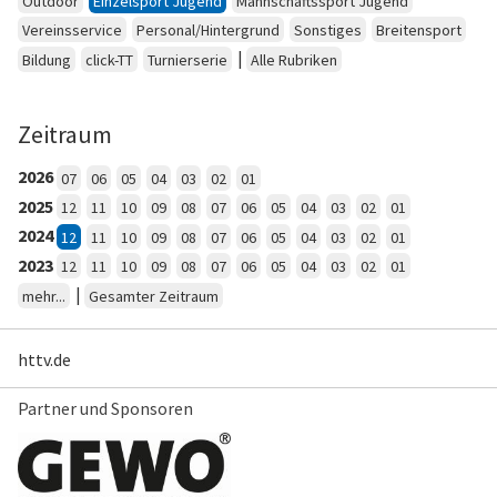
Outdoor
Einzelsport Jugend
Mannschaftssport Jugend
Vereinsservice
Personal/Hintergrund
Sonstiges
Breitensport
|
Bildung
click-TT
Turnierserie
Alle Rubriken
Zeitraum
2026
07
06
05
04
03
02
01
2025
12
11
10
09
08
07
06
05
04
03
02
01
2024
12
11
10
09
08
07
06
05
04
03
02
01
2023
12
11
10
09
08
07
06
05
04
03
02
01
|
mehr...
Gesamter Zeitraum
httv.de
Partner und Sponsoren