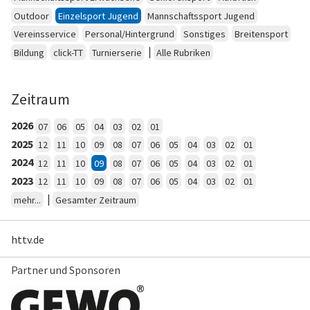
Outdoor
Einzelsport Jugend
Mannschaftssport Jugend
Vereinsservice
Personal/Hintergrund
Sonstiges
Breitensport
|
Bildung
click-TT
Turnierserie
Alle Rubriken
Zeitraum
2026
07
06
05
04
03
02
01
2025
12
11
10
09
08
07
06
05
04
03
02
01
2024
12
11
10
09
08
07
06
05
04
03
02
01
2023
12
11
10
09
08
07
06
05
04
03
02
01
|
mehr...
Gesamter Zeitraum
httv.de
Partner und Sponsoren