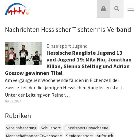
Zum
Login
Suche
Inhalt
Nav
springen
Nachrichten Hessischer Tischtennis-Verband
Einzelsport Jugend
Hessische Rangliste Jugend 13
und Jugend 19: Mila Niu, Jonathan
Kilian, Sienna Stelting und Adrian
Gossow gewinnen Titel
Am vergangenen Wochenende fanden in Eichenzell der
zweite Teil der diesjährigen Hessischen Ranglisten statt.
Unter der Leitung von Reiner…
09.09.2024
Rubriken
Vereinsberatung
Schulsport
Einzelsport Erwachsene
Mannschaftssport Erwachsene
Seniorensport
Aufbruch