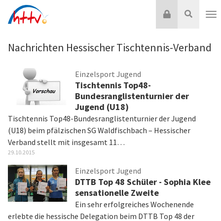
Zum
Login
Suche
Inhalt
Nav
springen
Nachrichten Hessischer Tischtennis-Verband
Einzelsport Jugend
Tischtennis Top48-
Bundesranglistenturnier der
Jugend (U18)
Tischtennis Top48-Bundesranglistenturnier der Jugend
(U18) beim pfälzischen SG Waldfischbach – Hessischer
Verband stellt mit insgesamt 11…
29.10.2015
Einzelsport Jugend
DTTB Top 48 Schüler - Sophia Klee
sensationelle Zweite
Ein sehr erfolgreiches Wochenende
erlebte die hessische Delegation beim DTTB Top 48 der