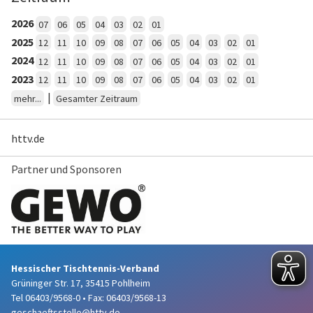
2026
07
06
05
04
03
02
01
2025
12
11
10
09
08
07
06
05
04
03
02
01
2024
12
11
10
09
08
07
06
05
04
03
02
01
2023
12
11
10
09
08
07
06
05
04
03
02
01
|
mehr...
Gesamter Zeitraum
httv.de
Partner und Sponsoren
Hessischer Tischtennis-Verband
Grüninger Str. 17, 35415 Pohlheim
Tel 06403/9568-0
•
Fax: 06403/9568-13
geschaeftsstelle@httv.de