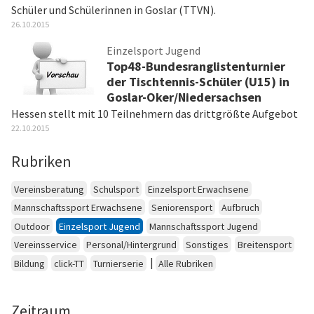
Schüler und Schülerinnen in Goslar (TTVN).
26.10.2015
Einzelsport Jugend
Top48-Bundesranglistenturnier
der Tischtennis-Schüler (U15) in
Goslar-Oker/Niedersachsen
Hessen stellt mit 10 Teilnehmern das drittgrößte Aufgebot
22.10.2015
Rubriken
Vereinsberatung
Schulsport
Einzelsport Erwachsene
Mannschaftssport Erwachsene
Seniorensport
Aufbruch
Outdoor
Einzelsport Jugend
Mannschaftssport Jugend
Vereinsservice
Personal/Hintergrund
Sonstiges
Breitensport
|
Bildung
click-TT
Turnierserie
Alle Rubriken
Zeitraum