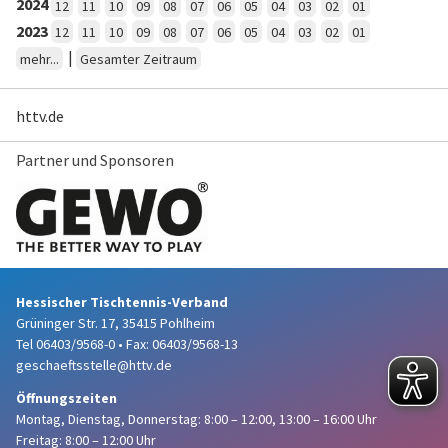
2024
12
11
10
09
08
07
06
05
04
03
02
01
2023
12
11
10
09
08
07
06
05
04
03
02
01
|
mehr...
Gesamter Zeitraum
httv.de
Partner und Sponsoren
Hessischer Tischtennis-Verband
Grüninger Str. 17, 35415 Pohlheim
Tel 06403/9568-0
•
Fax: 06403/9568-13
geschaeftsstelle@httv.de
Öffnungszeiten
Montag, Dienstag, Donnerstag:
8:00 – 12:00,
13:00 – 16:00 Uhr
Freitag: 8:00 – 12:00 Uhr