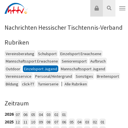
Zum
Login
Suche
Inhalt
Nav
springen
Nachrichten Hessischer Tischtennis-Verband
Rubriken
Vereinsberatung
Schulsport
Einzelsport Erwachsene
Mannschaftssport Erwachsene
Seniorensport
Aufbruch
Outdoor
Einzelsport Jugend
Mannschaftssport Jugend
Vereinsservice
Personal/Hintergrund
Sonstiges
Breitensport
|
Bildung
click-TT
Turnierserie
Alle Rubriken
Zeitraum
2026
07
06
05
04
03
02
01
2025
12
11
10
09
08
07
06
05
04
03
02
01