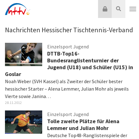
Zum
Login
Suche
Inhalt
Nav
springen
Nachrichten Hessischer Tischtennis-Verband
Einzelsport Jugend
DTTB-Top16-
Bundesranglistenturnier der
Jugend (U18) und Schüler (U15) in
Goslar
Noah Weber (SVH Kassel) als Zweiter der Schüler bester
hessischer Starter – Alena Lemmer, Julian Mohr als jeweils
Vierte sowie Janina…
28.11.2012
Einzelsport Jugend
Tolle zweite Plätze für Alena
Lemmer und Julian Mohr
Deutsche Top48-Ranglistenspiele der