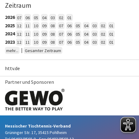
Zeitraum
2026
07
06
05
04
03
02
01
2025
12
11
10
09
08
07
06
05
04
03
02
01
2024
12
11
10
09
08
07
06
05
04
03
02
01
2023
12
11
10
09
08
07
06
05
04
03
02
01
|
mehr...
Gesamter Zeitraum
httv.de
Partner und Sponsoren
Hessischer Tischtennis-Verband
Grüninger Str. 17, 35415 Pohlheim
Tel 06403/9568-0
•
Fax: 06403/9568-13