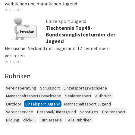
weiblichen und männlichen Jugend
05.11.2012
Einzelsport Jugend
Tischtennis Top48-
Bundesranglistenturnier der
Jugend
Hessischer Verband mit insgesamt 12 Teilnehmern
vertreten
01.11.2012
Rubriken
Vereinsberatung
Schulsport
Einzelsport Erwachsene
Mannschaftssport Erwachsene
Seniorensport
Aufbruch
Outdoor
Einzelsport Jugend
Mannschaftssport Jugend
Vereinsservice
Personal/Hintergrund
Sonstiges
Breitensport
|
Bildung
click-TT
Turnierserie
Alle Rubriken