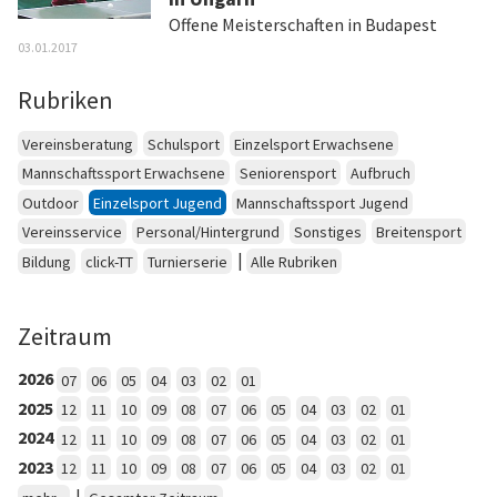
Offene Meisterschaften in Budapest
03.01.2017
Rubriken
Vereinsberatung
Schulsport
Einzelsport Erwachsene
Mannschaftssport Erwachsene
Seniorensport
Aufbruch
Outdoor
Einzelsport Jugend
Mannschaftssport Jugend
Vereinsservice
Personal/Hintergrund
Sonstiges
Breitensport
|
Bildung
click-TT
Turnierserie
Alle Rubriken
Zeitraum
2026
07
06
05
04
03
02
01
2025
12
11
10
09
08
07
06
05
04
03
02
01
2024
12
11
10
09
08
07
06
05
04
03
02
01
2023
12
11
10
09
08
07
06
05
04
03
02
01
|