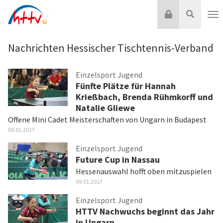
Zum
Login
Suche
Inhalt
Nav
springen
Nachrichten Hessischer Tischtennis-Verband
Einzelsport Jugend
Fünfte Plätze für Hannah
Krießbach, Brenda Rühmkorff und
Natalie Gliewe
Offene Mini Cadet Meisterschaften von Ungarn in Budapest
09.01.2017
Einzelsport Jugend
Future Cup in Nassau
Hessenauswahl hofft oben mitzuspielen
09.01.2017
Einzelsport Jugend
HTTV Nachwuchs beginnt das Jahr
in Ungarn