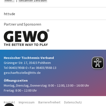
mehr...
Gesamter Zeitraum
httv.de
Partner und Sponsoren
Hessischer Tischtennis-Verband
Grüninger Str. 17, 35415 Pohlheim
Tel 06403/9568-0
•
Fax: 06403/9568-13
geschaeftsstelle@httv.de
Öffnungszeiten
Montag, Dienstag, Donnerstag:
8:00 – 12:00,
13:00 – 16:00 Uhr
Freitag: 8:00 – 12:00 Uhr
Kontakt
Impressum
Barrierefreiheit
Datenschutz