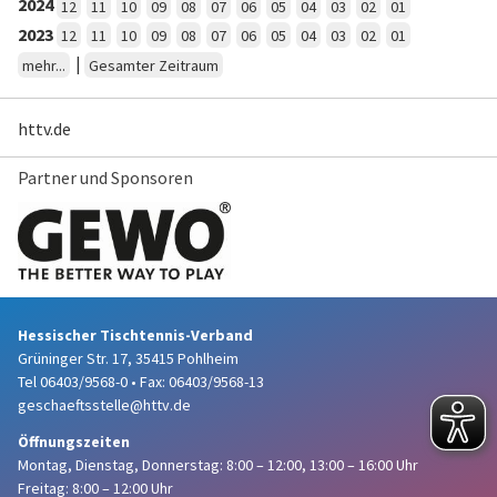
2024
12
11
10
09
08
07
06
05
04
03
02
01
2023
12
11
10
09
08
07
06
05
04
03
02
01
|
mehr...
Gesamter Zeitraum
httv.de
Partner und Sponsoren
Hessischer Tischtennis-Verband
Grüninger Str. 17, 35415 Pohlheim
Tel 06403/9568-0
•
Fax: 06403/9568-13
geschaeftsstelle@httv.de
Öffnungszeiten
Montag, Dienstag, Donnerstag:
8:00 – 12:00,
13:00 – 16:00 Uhr
Freitag: 8:00 – 12:00 Uhr