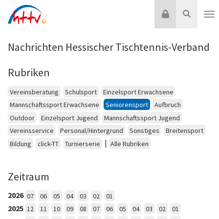
Zum
Login
Suche
Inhalt
Nav
springen
Nachrichten Hessischer Tischtennis-Verband
Rubriken
Vereinsberatung
Schulsport
Einzelsport Erwachsene
Mannschaftssport Erwachsene
Seniorensport
Aufbruch
Outdoor
Einzelsport Jugend
Mannschaftssport Jugend
Vereinsservice
Personal/Hintergrund
Sonstiges
Breitensport
|
Bildung
click-TT
Turnierserie
Alle Rubriken
Zeitraum
2026
07
06
05
04
03
02
01
2025
12
11
10
09
08
07
06
05
04
03
02
01