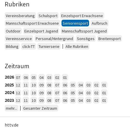
Rubriken
Vereinsberatung
Schulsport
Einzelsport Erwachsene
Mannschaftssport Erwachsene
Seniorensport
Aufbruch
Outdoor
Einzelsport Jugend
Mannschaftssport Jugend
Vereinsservice
Personal/Hintergrund
Sonstiges
Breitensport
|
Bildung
click-TT
Turnierserie
Alle Rubriken
Zeitraum
2026
07
06
05
04
03
02
01
2025
12
11
10
09
08
07
06
05
04
03
02
01
2024
12
11
10
09
08
07
06
05
04
03
02
01
2023
12
11
10
09
08
07
06
05
04
03
02
01
|
mehr...
Gesamter Zeitraum
httv.de