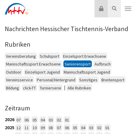
Zum
Login
Suche
Inhalt
Nav
springen
Nachrichten Hessischer Tischtennis-Verband
Rubriken
Vereinsberatung
Schulsport
Einzelsport Erwachsene
Mannschaftssport Erwachsene
Seniorensport
Aufbruch
Outdoor
Einzelsport Jugend
Mannschaftssport Jugend
Vereinsservice
Personal/Hintergrund
Sonstiges
Breitensport
|
Bildung
click-TT
Turnierserie
Alle Rubriken
Zeitraum
2026
07
06
05
04
03
02
01
2025
12
11
10
09
08
07
06
05
04
03
02
01