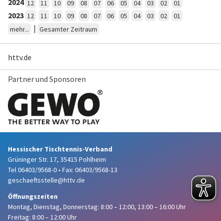
2024
12
11
10
09
08
07
06
05
04
03
02
01
2023
12
11
10
09
08
07
06
05
04
03
02
01
|
mehr...
Gesamter Zeitraum
httv.de
Partner und Sponsoren
Hessischer Tischtennis-Verband
Grüninger Str. 17, 35415 Pohlheim
Tel 06403/9568-0
•
Fax: 06403/9568-13
geschaeftsstelle@httv.de
Öffnungszeiten
Montag, Dienstag, Donnerstag:
8:00 – 12:00,
13:00 – 16:00 Uhr
Freitag: 8:00 – 12:00 Uhr