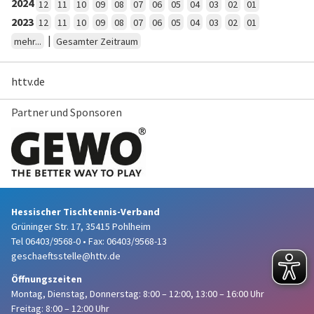
2024
12
11
10
09
08
07
06
05
04
03
02
01
2023
12
11
10
09
08
07
06
05
04
03
02
01
|
mehr...
Gesamter Zeitraum
httv.de
Partner und Sponsoren
Hessischer Tischtennis-Verband
Grüninger Str. 17, 35415 Pohlheim
Tel 06403/9568-0
•
Fax: 06403/9568-13
geschaeftsstelle@httv.de
Öffnungszeiten
Montag, Dienstag, Donnerstag:
8:00 – 12:00,
13:00 – 16:00 Uhr
Freitag: 8:00 – 12:00 Uhr