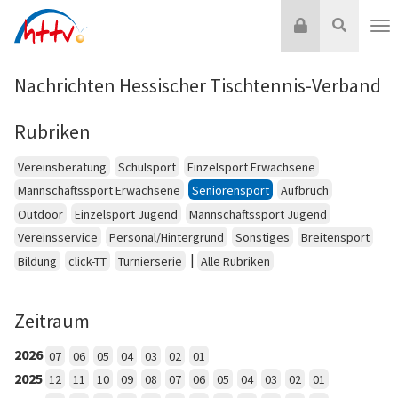
Zum
Login
Suche
Inhalt
Nav
springen
Nachrichten Hessischer Tischtennis-Verband
Rubriken
Vereinsberatung
Schulsport
Einzelsport Erwachsene
Mannschaftssport Erwachsene
Seniorensport
Aufbruch
Outdoor
Einzelsport Jugend
Mannschaftssport Jugend
Vereinsservice
Personal/Hintergrund
Sonstiges
Breitensport
|
Bildung
click-TT
Turnierserie
Alle Rubriken
Zeitraum
2026
07
06
05
04
03
02
01
2025
12
11
10
09
08
07
06
05
04
03
02
01