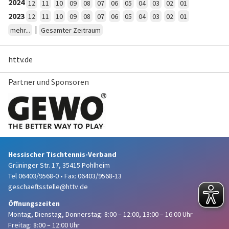
2024
12
11
10
09
08
07
06
05
04
03
02
01
2023
12
11
10
09
08
07
06
05
04
03
02
01
|
mehr...
Gesamter Zeitraum
httv.de
Partner und Sponsoren
Hessischer Tischtennis-Verband
Grüninger Str. 17, 35415 Pohlheim
Tel 06403/9568-0
•
Fax: 06403/9568-13
geschaeftsstelle@httv.de
Öffnungszeiten
Montag, Dienstag, Donnerstag:
8:00 – 12:00,
13:00 – 16:00 Uhr
Freitag: 8:00 – 12:00 Uhr