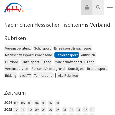
Zum
Login
Suche
Inhalt
Nav
springen
Nachrichten Hessischer Tischtennis-Verband
Rubriken
Vereinsberatung
Schulsport
Einzelsport Erwachsene
Mannschaftssport Erwachsene
Seniorensport
Aufbruch
Outdoor
Einzelsport Jugend
Mannschaftssport Jugend
Vereinsservice
Personal/Hintergrund
Sonstiges
Breitensport
|
Bildung
click-TT
Turnierserie
Alle Rubriken
Zeitraum
2026
07
06
05
04
03
02
01
2025
12
11
10
09
08
07
06
05
04
03
02
01