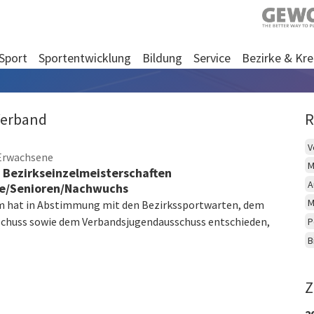
Sport
Sportentwicklung
Bildung
Service
Bezirke & Kre
Verband
R
V
 Erwachsene
M
 Bezirkseinzelmeisterschaften
A
e/Senioren/Nachwuchs
M
m hat in Abstimmung mit den Bezirkssportwarten, dem
chuss sowie dem Verbandsjugendausschuss entschieden,
P
B
Z
2