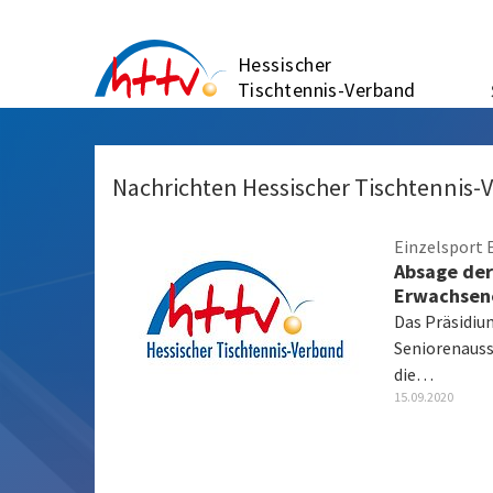
Zum
Inhalt
Hessischer
springen
Tischtennis-Verband
Nachrichten Hessischer Tischtennis-
Einzelsport
Absage der
Erwachsen
Das Präsidiu
Seniorenauss
die…
15.09.2020