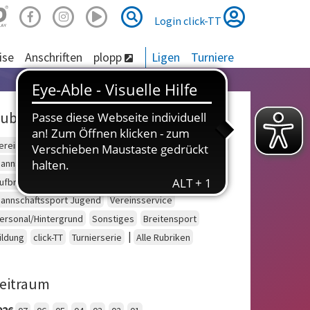
Suche
Suche
Login click-TT
ise
Anschriften
plopp
Ligen
Turniere
ubriken
ereinsberatung
Schulsport
Einzelsport Erwachsene
annschaftssport Erwachsene
Seniorensport
ufbruch
Outdoor
Einzelsport Jugend
annschaftssport Jugend
Vereinsservice
ersonal/Hintergrund
Sonstiges
Breitensport
|
ildung
click-TT
Turnierserie
Alle Rubriken
eitraum
026