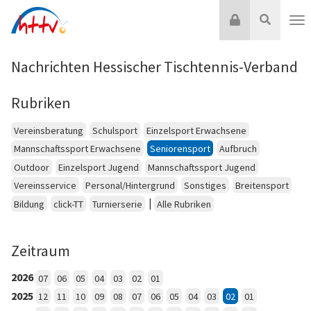
Zum
Login
Suche
Inhalt
Nav
springen
Nachrichten Hessischer Tischtennis-Verband
Rubriken
Vereinsberatung
Schulsport
Einzelsport Erwachsene
Mannschaftssport Erwachsene
Seniorensport
Aufbruch
Outdoor
Einzelsport Jugend
Mannschaftssport Jugend
Vereinsservice
Personal/Hintergrund
Sonstiges
Breitensport
|
Bildung
click-TT
Turnierserie
Alle Rubriken
Zeitraum
2026
07
06
05
04
03
02
01
2025
12
11
10
09
08
07
06
05
04
03
02
01