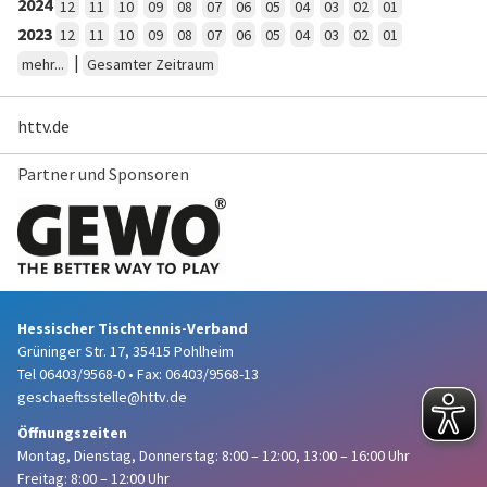
2024
12
11
10
09
08
07
06
05
04
03
02
01
2023
12
11
10
09
08
07
06
05
04
03
02
01
|
mehr...
Gesamter Zeitraum
httv.de
Partner und Sponsoren
Hessischer Tischtennis-Verband
Grüninger Str. 17, 35415 Pohlheim
Tel 06403/9568-0
•
Fax: 06403/9568-13
geschaeftsstelle@httv.de
Öffnungszeiten
Montag, Dienstag, Donnerstag:
8:00 – 12:00,
13:00 – 16:00 Uhr
Freitag: 8:00 – 12:00 Uhr