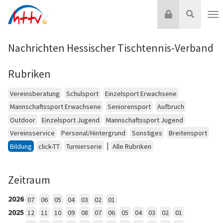
Zum
Login
Suche
Inhalt
Nav
springen
Nachrichten Hessischer Tischtennis-Verband
Rubriken
Vereinsberatung
Schulsport
Einzelsport Erwachsene
Mannschaftssport Erwachsene
Seniorensport
Aufbruch
Outdoor
Einzelsport Jugend
Mannschaftssport Jugend
Vereinsservice
Personal/Hintergrund
Sonstiges
Breitensport
|
Bildung
click-TT
Turnierserie
Alle Rubriken
Zeitraum
2026
07
06
05
04
03
02
01
2025
12
11
10
09
08
07
06
05
04
03
02
01