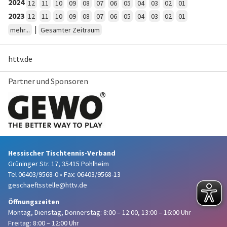
2024
12
11
10
09
08
07
06
05
04
03
02
01
2023
12
11
10
09
08
07
06
05
04
03
02
01
|
mehr...
Gesamter Zeitraum
httv.de
Partner und Sponsoren
Hessischer Tischtennis-Verband
Grüninger Str. 17, 35415 Pohlheim
Tel 06403/9568-0
•
Fax: 06403/9568-13
geschaeftsstelle@httv.de
Öffnungszeiten
Montag, Dienstag, Donnerstag:
8:00 – 12:00,
13:00 – 16:00 Uhr
Freitag: 8:00 – 12:00 Uhr