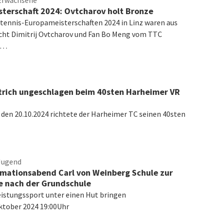
 Erwachsene
terschaft 2024: Ovtcharov holt Bronze
htennis-Europameisterschaften 2024 in Linz waren aus
icht Dimitrij Ovtcharov und Fan Bo Meng vom TTC
l…
trich ungeschlagen beim 40sten Harheimer VR
den 20.10.2024 richtete der Harheimer TC seinen 40sten
Jugend
rmationsabend Carl von Weinberg Schule zur
e nach der Grundschule
eistungssport unter einen Hut bringen
tober 2024 19:00Uhr