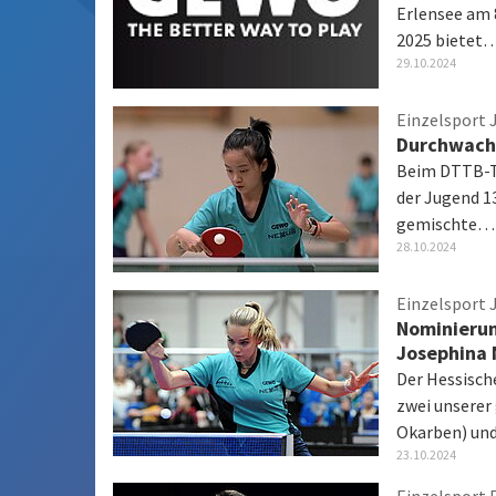
Erlensee am 
2025 bietet
29.10.2024
Einzelsport 
Durchwach
Beim DTTB-To
der Jugend 1
gemischte…
28.10.2024
Einzelsport 
Nominierun
Josephina 
Der Hessisch
zwei unsere
Okarben) u
23.10.2024