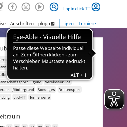
Suche
Suche
Login click-TT
ise
Anschriften
plopp
Ligen
Turniere
ubriken
ereinsberatung
Schulsport
Einzelsport Erwachsene
annschaftssport Erwachsene
Seniorensport
ufbruch
Outdoor
Einzelsport Jugend
annschaftssport Jugend
Vereinsservice
ersonal/Hintergrund
Sonstiges
Breitensport
ildung
click-TT
Turnierserie
eitraum
026