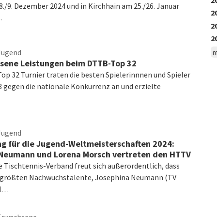
8./9. Dezember 2024 und in Kirchhain am 25./26. Januar
2
…
2
2
Jugend
m
sene Leistungen beim DTTB-Top 32
p 32 Turnier traten die besten Spielerinnnen und Spieler
3 gegen die nationale Konkurrenz an und erzielte
Jugend
g für die Jugend-Weltmeisterschaften 2024:
Neumann und Lorena Morsch vertreten den HTTV
e Tischtennis-Verband freut sich außerordentlich, dass
r größten Nachwuchstalente, Josephina Neumann (TV
nd…