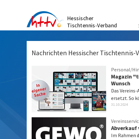
Zum
Inhalt
Hessischer
springen
Tischtennis-Verband
Nachrichten Hessischer Tischtennis-
Personal/Hi
Magazin "ti
Wunsch
Das Vereins-A
ersetzt. So k
31.10.2024
Vereinsservi
Abverkauf 
Im Rahmen de