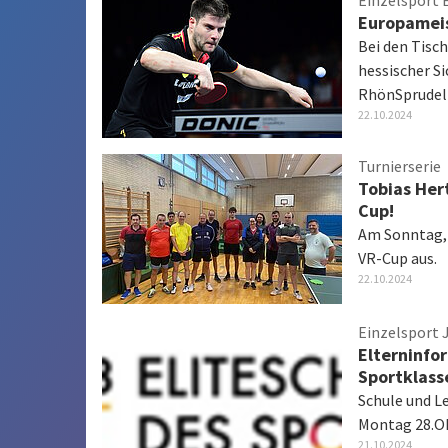
Einzelsport
Europameis
Bei den Tisc
hessischer S
RhönSprude
22.10.2024
Turnierserie
Tobias Her
Cup!
Am Sonntag, 
VR-Cup aus.
22.10.2024
Einzelsport 
Elterninfo
Sportklass
Schule und L
Montag 28.Ok
21.10.2024