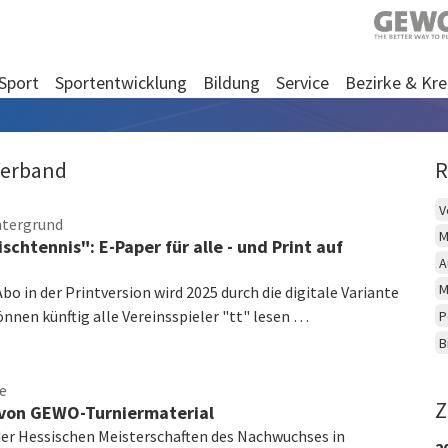
Sport
Sportentwicklung
Bildung
Service
Bezirke & Kre
Verband
R
V
ntergrund
M
schtennis": E-Paper für alle - und Print auf
A
M
bo in der Printversion wird 2025 durch die digitale Variante
önnen künftig alle Vereinsspieler "tt" lesen …
P
B
ce
Z
von GEWO-Turniermaterial
r Hessischen Meisterschaften des Nachwuchses in
2