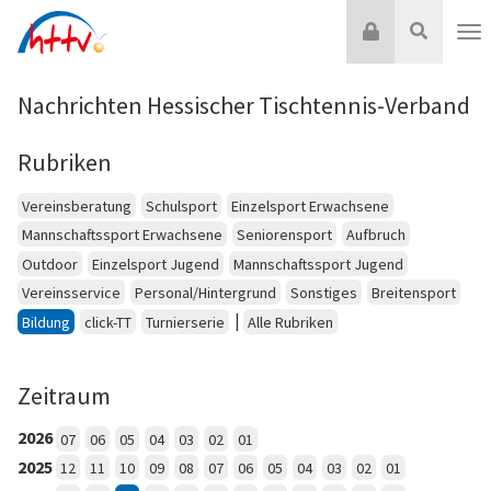
Zum
Login
Suche
Inhalt
Nav
springen
Nachrichten Hessischer Tischtennis-Verband
Rubriken
Vereinsberatung
Schulsport
Einzelsport Erwachsene
Mannschaftssport Erwachsene
Seniorensport
Aufbruch
Outdoor
Einzelsport Jugend
Mannschaftssport Jugend
Vereinsservice
Personal/Hintergrund
Sonstiges
Breitensport
|
Bildung
click-TT
Turnierserie
Alle Rubriken
Zeitraum
2026
07
06
05
04
03
02
01
2025
12
11
10
09
08
07
06
05
04
03
02
01