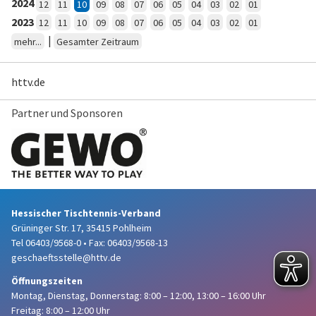
2024
12
11
10
09
08
07
06
05
04
03
02
01
2023
12
11
10
09
08
07
06
05
04
03
02
01
|
mehr...
Gesamter Zeitraum
httv.de
Partner und Sponsoren
Hessischer Tischtennis-Verband
Grüninger Str. 17, 35415 Pohlheim
Tel 06403/9568-0
•
Fax: 06403/9568-13
geschaeftsstelle@httv.de
Öffnungszeiten
Montag, Dienstag, Donnerstag:
8:00 – 12:00,
13:00 – 16:00 Uhr
Freitag: 8:00 – 12:00 Uhr