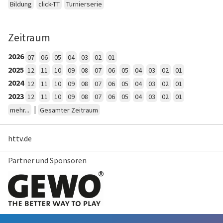
Bildung
click-TT
Turnierserie
Zeitraum
2026
07
06
05
04
03
02
01
2025
12
11
10
09
08
07
06
05
04
03
02
01
2024
12
11
10
09
08
07
06
05
04
03
02
01
2023
12
11
10
09
08
07
06
05
04
03
02
01
|
mehr...
Gesamter Zeitraum
httv.de
Partner und Sponsoren