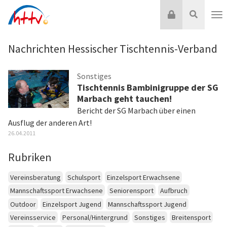
Zum
Login
Suche
Inhalt
Nav
springen
Nachrichten Hessischer Tischtennis-Verband
Sonstiges
Tischtennis Bambinigruppe der SG
Marbach geht tauchen!
Bericht der SG Marbach über einen
Ausflug der anderen Art!
26.04.2011
Rubriken
Vereinsberatung
Schulsport
Einzelsport Erwachsene
Mannschaftssport Erwachsene
Seniorensport
Aufbruch
Outdoor
Einzelsport Jugend
Mannschaftssport Jugend
Vereinsservice
Personal/Hintergrund
Sonstiges
Breitensport