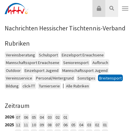
Zum
Login
Suche
Inhalt
Nav
springen
Nachrichten Hessischer Tischtennis-Verband
Rubriken
Vereinsberatung
Schulsport
Einzelsport Erwachsene
Mannschaftssport Erwachsene
Seniorensport
Aufbruch
Outdoor
Einzelsport Jugend
Mannschaftssport Jugend
Vereinsservice
Personal/Hintergrund
Sonstiges
Breitensport
|
Bildung
click-TT
Turnierserie
Alle Rubriken
Zeitraum
2026
07
06
05
04
03
02
01
2025
12
11
10
09
08
07
06
05
04
03
02
01