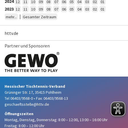
2024
12
11
10
09
08
07
06
05
04
03
02
01
2023
12
11
10
09
08
07
06
05
04
03
02
01
|
mehr...
Gesamter Zeitraum
httv.de
Partner und Sponsoren
Hessischer Tischtennis-Verband
Grüninger Str. 17, 35415 Pohlheim
Tel 06403/9568-0
•
Fax: 06403/9568-13
geschaeftsstelle@httv.de
Öffnungszeiten
Montag, Dienstag, Donnerstag:
8:00 – 12:00,
13:00 – 16:00 Uhr
Freitag: 8:00 – 12:00 Uhr