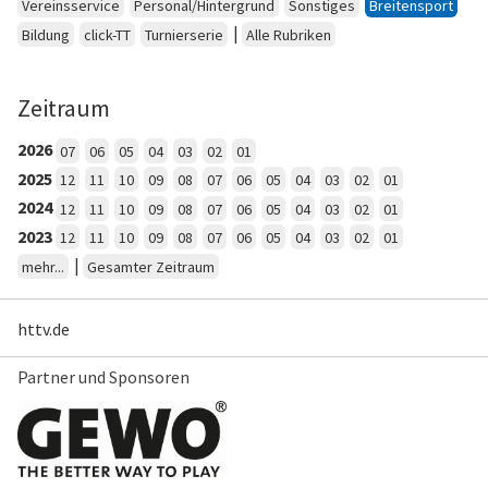
Vereinsservice
Personal/Hintergrund
Sonstiges
Breitensport
|
Bildung
click-TT
Turnierserie
Alle Rubriken
Zeitraum
2026
07
06
05
04
03
02
01
2025
12
11
10
09
08
07
06
05
04
03
02
01
2024
12
11
10
09
08
07
06
05
04
03
02
01
2023
12
11
10
09
08
07
06
05
04
03
02
01
|
mehr...
Gesamter Zeitraum
httv.de
Partner und Sponsoren