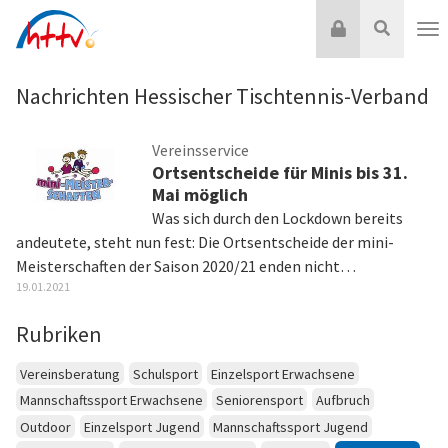
Zum
Login
Suche
Inhalt
Nav
springen
Nachrichten Hessischer Tischtennis-Verband
Vereinsservice
Ortsentscheide für Minis bis 31.
Mai möglich
Was sich durch den Lockdown bereits
andeutete, steht nun fest: Die Ortsentscheide der mini-
Meisterschaften der Saison 2020/21 enden nicht…
19.01.2021
Rubriken
Vereinsberatung
Schulsport
Einzelsport Erwachsene
Mannschaftssport Erwachsene
Seniorensport
Aufbruch
Outdoor
Einzelsport Jugend
Mannschaftssport Jugend