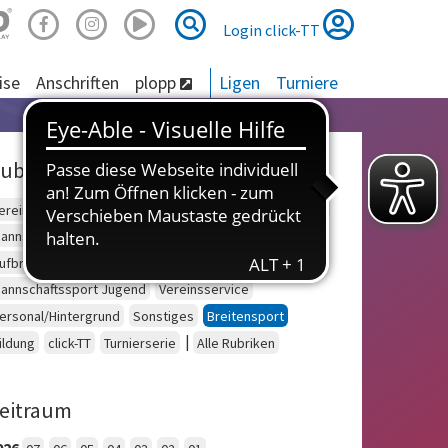
Suche
Suche
Login click-TT
ise
Anschriften
plopp
Ligen
Turniere
ubriken
ereinsberatung
Schulsport
Einzelsport Erwachsene
annschaftssport Erwachsene
Seniorensport
ufbruch
Outdoor
Einzelsport Jugend
annschaftssport Jugend
Vereinsservice
ersonal/Hintergrund
Sonstiges
Breitensport
|
ildung
click-TT
Turnierserie
Alle Rubriken
eitraum
026