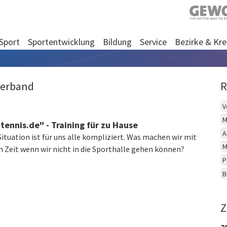
Sport
Sportentwicklung
Bildung
Service
Bezirke & Kre
Verband
R
V
M
tennis.de" - Training für zu Hause
A
Situation ist für uns alle kompliziert. Was machen wir mit
M
n Zeit wenn wir nicht in die Sporthalle gehen können?
P
B
Z
2