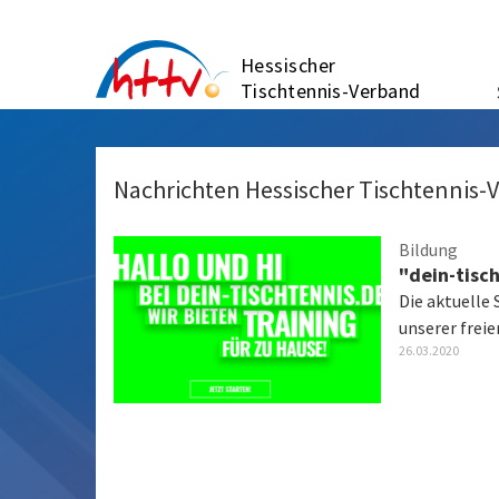
Zum
Inhalt
Hessischer
springen
Tischtennis-Verband
Nachrichten Hessischer Tischtennis-
Bildung
"dein-tisch
Die aktuelle 
unserer freie
26.03.2020