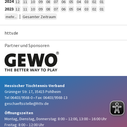
2024
12
11
10
09
08
07
06
05
04
03
02
01
2023
12
11
10
09
08
07
06
05
04
03
02
01
|
mehr...
Gesamter Zeitraum
httv.de
Partner und Sponsoren
Hessischer Tischtennis-Verband
Grüninger Str. 17, 35415 Pohlheim
Tel 06403/9568-0
•
Fax: 06403/9568-13
geschaeftsstelle@httv.de
Öffnungszeiten
Montag, Dienstag, Donnerstag:
8:00 – 12:00,
13:00 – 16:00 Uhr
Freitag: 8:00 – 12:00 Uhr