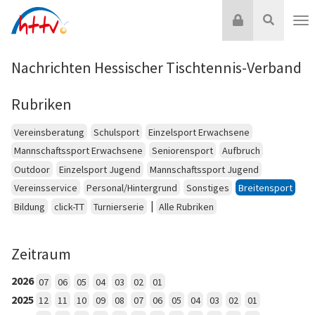
Zum
Login
Suche
Inhalt
Nav
springen
Nachrichten Hessischer Tischtennis-Verband
Rubriken
Vereinsberatung
Schulsport
Einzelsport Erwachsene
Mannschaftssport Erwachsene
Seniorensport
Aufbruch
Outdoor
Einzelsport Jugend
Mannschaftssport Jugend
Vereinsservice
Personal/Hintergrund
Sonstiges
Breitensport
|
Bildung
click-TT
Turnierserie
Alle Rubriken
Zeitraum
2026
07
06
05
04
03
02
01
2025
12
11
10
09
08
07
06
05
04
03
02
01