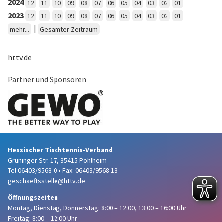
2024
12
11
10
09
08
07
06
05
04
03
02
01
2023
12
11
10
09
08
07
06
05
04
03
02
01
|
mehr...
Gesamter Zeitraum
httv.de
Partner und Sponsoren
Hessischer Tischtennis-Verband
Grüninger Str. 17, 35415 Pohlheim
Tel 06403/9568-0
•
Fax: 06403/9568-13
geschaeftsstelle@httv.de
Öffnungszeiten
Montag, Dienstag, Donnerstag:
8:00 – 12:00,
13:00 – 16:00 Uhr
Freitag: 8:00 – 12:00 Uhr