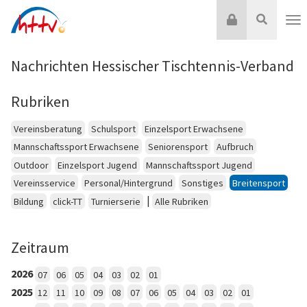
Zum
Login
Suche
Inhalt
Nav
springen
Nachrichten Hessischer Tischtennis-Verband
Rubriken
Vereinsberatung
Schulsport
Einzelsport Erwachsene
Mannschaftssport Erwachsene
Seniorensport
Aufbruch
Outdoor
Einzelsport Jugend
Mannschaftssport Jugend
Vereinsservice
Personal/Hintergrund
Sonstiges
Breitensport
|
Bildung
click-TT
Turnierserie
Alle Rubriken
Zeitraum
2026
07
06
05
04
03
02
01
2025
12
11
10
09
08
07
06
05
04
03
02
01