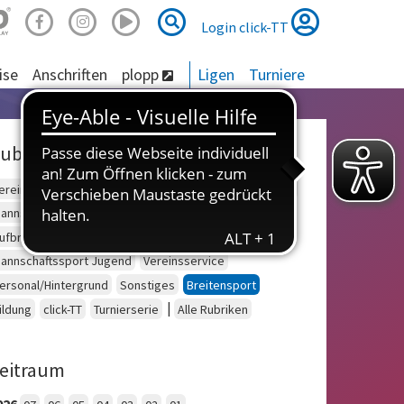
Suche
Suche
Login click-TT
ise
Anschriften
plopp
Ligen
Turniere
ubriken
ereinsberatung
Schulsport
Einzelsport Erwachsene
annschaftssport Erwachsene
Seniorensport
ufbruch
Outdoor
Einzelsport Jugend
annschaftssport Jugend
Vereinsservice
ersonal/Hintergrund
Sonstiges
Breitensport
|
ildung
click-TT
Turnierserie
Alle Rubriken
eitraum
026