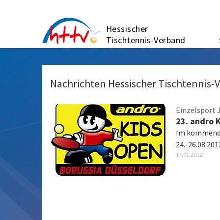
Zum
Inhalt
Hessischer
springen
Tischtennis-Verband
Nachrichten Hessischer Tischtennis-
Einzelsport 
23. andro 
Im kommende
24.-26.08.201
17.01.2012