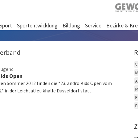
Sport
Sportentwicklung
Bildung
Service
Bezirke & Kre
Verband
R
V
Jugend
M
Kids Open
A
n Sommer 2012 finden die *23. andro Kids Open vom
M
2* in der Leichtatletikhalle Düsseldorf statt.
P
B
Z
2