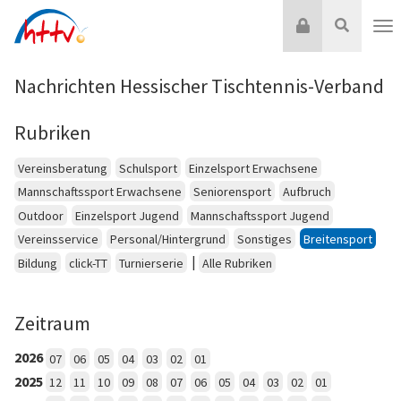
Zum
Login
Suche
Inhalt
Nav
springen
Nachrichten Hessischer Tischtennis-Verband
Rubriken
Vereinsberatung
Schulsport
Einzelsport Erwachsene
Mannschaftssport Erwachsene
Seniorensport
Aufbruch
Outdoor
Einzelsport Jugend
Mannschaftssport Jugend
Vereinsservice
Personal/Hintergrund
Sonstiges
Breitensport
|
Bildung
click-TT
Turnierserie
Alle Rubriken
Zeitraum
2026
07
06
05
04
03
02
01
2025
12
11
10
09
08
07
06
05
04
03
02
01