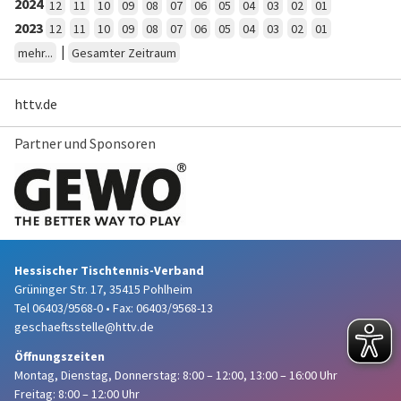
2024
12
11
10
09
08
07
06
05
04
03
02
01
2023
12
11
10
09
08
07
06
05
04
03
02
01
|
mehr...
Gesamter Zeitraum
httv.de
Partner und Sponsoren
Hessischer Tischtennis-Verband
Grüninger Str. 17, 35415 Pohlheim
Tel 06403/9568-0
•
Fax: 06403/9568-13
geschaeftsstelle@httv.de
Öffnungszeiten
Montag, Dienstag, Donnerstag:
8:00 – 12:00,
13:00 – 16:00 Uhr
Freitag: 8:00 – 12:00 Uhr