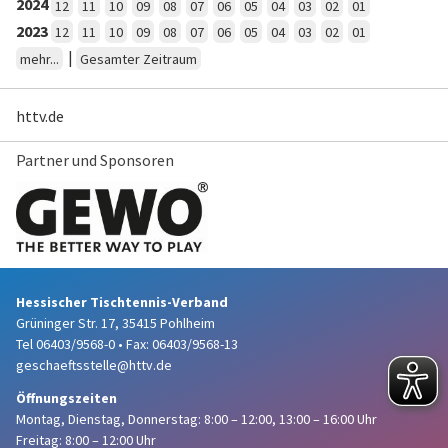
2024
12
11
10
09
08
07
06
05
04
03
02
01
2023
12
11
10
09
08
07
06
05
04
03
02
01
|
mehr...
Gesamter Zeitraum
httv.de
Partner und Sponsoren
Hessischer Tischtennis-Verband
Grüninger Str. 17, 35415 Pohlheim
Tel 06403/9568-0
•
Fax: 06403/9568-13
geschaeftsstelle@httv.de
Öffnungszeiten
Montag, Dienstag, Donnerstag:
8:00 – 12:00,
13:00 – 16:00 Uhr
Freitag: 8:00 – 12:00 Uhr