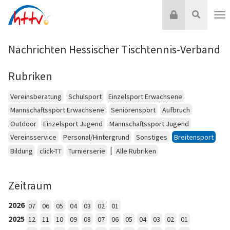
Zum
Login
Suche
Inhalt
Nav
springen
Nachrichten Hessischer Tischtennis-Verband
Rubriken
Vereinsberatung
Schulsport
Einzelsport Erwachsene
Mannschaftssport Erwachsene
Seniorensport
Aufbruch
Outdoor
Einzelsport Jugend
Mannschaftssport Jugend
Vereinsservice
Personal/Hintergrund
Sonstiges
Breitensport
|
Bildung
click-TT
Turnierserie
Alle Rubriken
Zeitraum
2026
07
06
05
04
03
02
01
2025
12
11
10
09
08
07
06
05
04
03
02
01