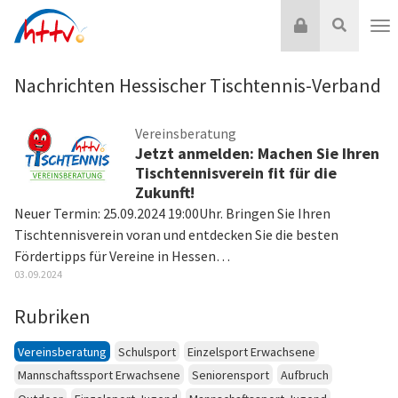
Zum
Login
Suche
Inhalt
Nav
springen
Nachrichten Hessischer Tischtennis-Verband
Vereinsberatung
Jetzt anmelden: Machen Sie Ihren
Tischtennisverein fit für die
Zukunft!
Neuer Termin: 25.09.2024 19:00Uhr. Bringen Sie Ihren
Tischtennisverein voran und entdecken Sie die besten
Fördertipps für Vereine in Hessen…
03.09.2024
Rubriken
Vereinsberatung
Schulsport
Einzelsport Erwachsene
Mannschaftssport Erwachsene
Seniorensport
Aufbruch