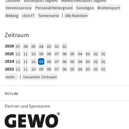
Outdoor
Einzelsport Jugend
Mannschaftssport Jugend
Vereinsservice
Personal/Hintergrund
Sonstiges
Breitensport
|
Bildung
click-TT
Turnierserie
Alle Rubriken
Zeitraum
2026
07
06
05
04
03
02
01
2025
12
11
10
09
08
07
06
05
04
03
02
01
2024
12
11
10
09
08
07
06
05
04
03
02
01
2023
12
11
10
09
08
07
06
05
04
03
02
01
|
mehr...
Gesamter Zeitraum
httv.de
Partner und Sponsoren