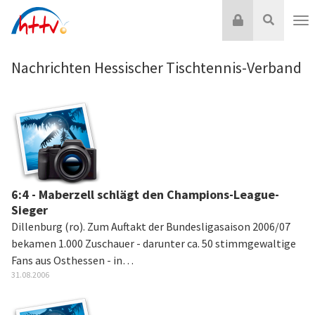
Zum
Login
Suche
Inhalt
Nav
springen
Nachrichten Hessischer Tischtennis-Verband
6:4 - Maberzell schlägt den Champions-League-
Sieger
Dillenburg (ro). Zum Auftakt der Bundesligasaison 2006/07
bekamen 1.000 Zuschauer - darunter ca. 50 stimmgewaltige
Fans aus Osthessen - in…
31.08.2006