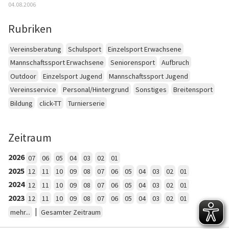
04.08.2006
Rubriken
Vereinsberatung
Schulsport
Einzelsport Erwachsene
Mannschaftssport Erwachsene
Seniorensport
Aufbruch
Outdoor
Einzelsport Jugend
Mannschaftssport Jugend
Vereinsservice
Personal/Hintergrund
Sonstiges
Breitensport
Bildung
click-TT
Turnierserie
Zeitraum
2026
07
06
05
04
03
02
01
2025
12
11
10
09
08
07
06
05
04
03
02
01
2024
12
11
10
09
08
07
06
05
04
03
02
01
2023
12
11
10
09
08
07
06
05
04
03
02
01
|
mehr...
Gesamter Zeitraum