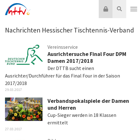
Zum
Login
Suche
Inhalt
Nav
springen
Nachrichten Hessischer Tischtennis-Verband
Vereinsservice
Ausrichtersuche Final Four DPM
Damen 2017/2018
Der DTTB sucht einen
Ausrichter/Durchführer für das Final Four in der Saison
2017/2018
29.03.2017
Verbandspokalspiele der Damen
und Herren
Cup-Sieger werden in 18 Klassen
ermittelt
27.03.2017