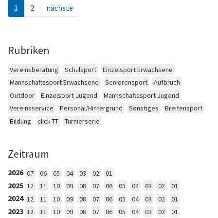
1
2
nächste
Rubriken
Vereinsberatung
Schulsport
Einzelsport Erwachsene
Mannschaftssport Erwachsene
Seniorensport
Aufbruch
Outdoor
Einzelsport Jugend
Mannschaftssport Jugend
Vereinsservice
Personal/Hintergrund
Sonstiges
Breitensport
Bildung
click-TT
Turnierserie
Zeitraum
2026
07
06
05
04
03
02
01
2025
12
11
10
09
08
07
06
05
04
03
02
01
2024
12
11
10
09
08
07
06
05
04
03
02
01
2023
12
11
10
09
08
07
06
05
04
03
02
01