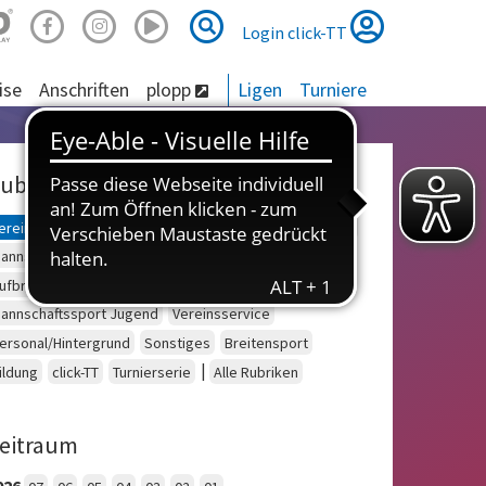
Suche
Suche
Login click-TT
ise
Anschriften
plopp
Ligen
Turniere
ubriken
ereinsberatung
Schulsport
Einzelsport Erwachsene
annschaftssport Erwachsene
Seniorensport
ufbruch
Outdoor
Einzelsport Jugend
annschaftssport Jugend
Vereinsservice
ersonal/Hintergrund
Sonstiges
Breitensport
|
ildung
click-TT
Turnierserie
Alle Rubriken
eitraum
026