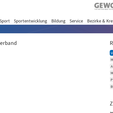
Sport
Sportentwicklung
Bildung
Service
Bezirke & Kre
Verband
R
V
M
A
M
P
B
Z
2