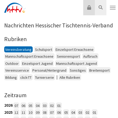
Zum
Login
Suche
Inhalt
Nav
springen
Nachrichten Hessischer Tischtennis-Verband
Rubriken
Vereinsberatung
Schulsport
Einzelsport Erwachsene
Mannschaftssport Erwachsene
Seniorensport
Aufbruch
Outdoor
Einzelsport Jugend
Mannschaftssport Jugend
Vereinsservice
Personal/Hintergrund
Sonstiges
Breitensport
|
Bildung
click-TT
Turnierserie
Alle Rubriken
Zeitraum
2026
07
06
05
04
03
02
01
2025
12
11
10
09
08
07
06
05
04
03
02
01