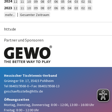
2024
12
11
10
09
08
07
06
05
04
03
02
01
2023
12
11
10
09
08
07
06
05
04
03
02
01
|
mehr...
Gesamter Zeitraum
httv.de
Partner und Sponsoren
Hessischer Tischtennis-Verband
Grüninger Str. 17, 35415 Pohlheim
Tel 06403/9568-0
•
Fax: 06403/9568-13
geschaeftsstelle@httv.de
Öffnungszeiten
Montag, Dienstag, Donnerstag:
8:00 – 12:00,
13:00 – 16:00 Uhr
Freitag: 8:00 – 12:00 Uhr