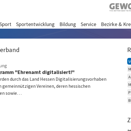
Sport
Sportentwicklung
Bildung
Service
Bezirke & Kre
Verband
R
V
tung
M
ramm "Ehrenamt digitalisiert!"
A
rden durch das Land Hessen Digitalisierungsvorhaben
M
n gemeinnützigen Vereinen, deren hessischen
P
den sowie…
B
Z
2