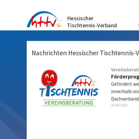
Zum
Inhalt
Hessischer
springen
Tischtennis-Verband
Nachrichten Hessischer Tischtennis-
Vereinsbera
Förderprog
Gefördert we
innerhalb vo
Dachverbän
30.06.2022