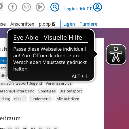
Suche
Suche
Login click-TT
ise
Anschriften
plopp
Ligen
Turniere
ubriken
ereinsberatung
Schulsport
Einzelsport Erwachsene
annschaftssport Erwachsene
Seniorensport
ufbruch
Outdoor
Einzelsport Jugend
annschaftssport Jugend
Vereinsservice
ersonal/Hintergrund
Sonstiges
Breitensport
|
ildung
click-TT
Turnierserie
Alle Rubriken
eitraum
026