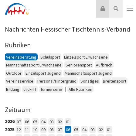
Zum
Login
Suche
Inhalt
Nav
springen
Nachrichten Hessischer Tischtennis-Verband
Rubriken
Vereinsberatung
Schulsport
Einzelsport Erwachsene
Mannschaftssport Erwachsene
Seniorensport
Aufbruch
Outdoor
Einzelsport Jugend
Mannschaftssport Jugend
Vereinsservice
Personal/Hintergrund
Sonstiges
Breitensport
|
Bildung
click-TT
Turnierserie
Alle Rubriken
Zeitraum
2026
07
06
05
04
03
02
01
2025
12
11
10
09
08
07
06
05
04
03
02
01