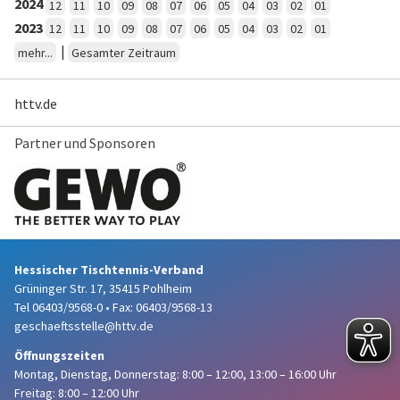
2024
12
11
10
09
08
07
06
05
04
03
02
01
2023
12
11
10
09
08
07
06
05
04
03
02
01
|
mehr...
Gesamter Zeitraum
httv.de
Partner und Sponsoren
Hessischer Tischtennis-Verband
Grüninger Str. 17, 35415 Pohlheim
Tel 06403/9568-0
•
Fax: 06403/9568-13
geschaeftsstelle@httv.de
Öffnungszeiten
Montag, Dienstag, Donnerstag:
8:00 – 12:00,
13:00 – 16:00 Uhr
Freitag: 8:00 – 12:00 Uhr