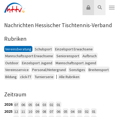
Zum
Login
Suche
Inhalt
Nav
springen
Nachrichten Hessischer Tischtennis-Verband
Rubriken
Vereinsberatung
Schulsport
Einzelsport Erwachsene
Mannschaftssport Erwachsene
Seniorensport
Aufbruch
Outdoor
Einzelsport Jugend
Mannschaftssport Jugend
Vereinsservice
Personal/Hintergrund
Sonstiges
Breitensport
|
Bildung
click-TT
Turnierserie
Alle Rubriken
Zeitraum
2026
07
06
05
04
03
02
01
2025
12
11
10
09
08
07
06
05
04
03
02
01