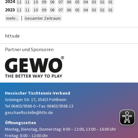
2024
12
11
10
09
08
07
06
05
04
03
02
01
2023
12
11
10
09
08
07
06
05
04
03
02
01
|
mehr...
Gesamter Zeitraum
httv.de
Partner und Sponsoren
Hessischer Tischtennis-Verband
Grüninger Str. 17, 35415 Pohlheim
Tel 06403/9568-0
•
Fax: 06403/9568-13
geschaeftsstelle@httv.de
Öffnungszeiten
Montag, Dienstag, Donnerstag:
8:00 – 12:00,
13:00 – 16:00 Uhr
Freitag: 8:00 – 12:00 Uhr