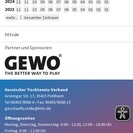
2024
12
11
10
09
08
07
06
05
04
03
02
01
2023
12
11
10
09
08
07
06
05
04
03
02
01
|
mehr...
Gesamter Zeitraum
httv.de
Partner und Sponsoren
Hessischer Tischtennis-Verband
Grüninger Str. 17, 35415 Pohlheim
Tel 06403/9568-0
•
Fax: 06403/9568-13
geschaeftsstelle@httv.de
Öffnungszeiten
Montag, Dienstag, Donnerstag:
8:00 – 12:00,
13:00 – 16:00 Uhr
Freitag: 8:00 – 12:00 Uhr