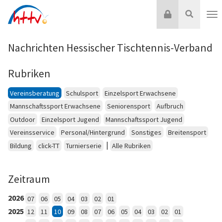
Zum
Login
Suche
Inhalt
Nav
springen
Nachrichten Hessischer Tischtennis-Verband
Rubriken
Vereinsberatung
Schulsport
Einzelsport Erwachsene
Mannschaftssport Erwachsene
Seniorensport
Aufbruch
Outdoor
Einzelsport Jugend
Mannschaftssport Jugend
Vereinsservice
Personal/Hintergrund
Sonstiges
Breitensport
|
Bildung
click-TT
Turnierserie
Alle Rubriken
Zeitraum
2026
07
06
05
04
03
02
01
2025
12
11
10
09
08
07
06
05
04
03
02
01