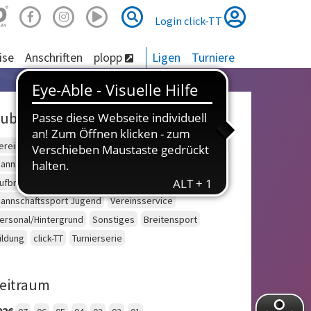
Suche
Suche
Login click-TT
ise
Anschriften
plopp
Ligen
Turniere
ubriken
ereinsberatung
Schulsport
Einzelsport Erwachsene
annschaftssport Erwachsene
Seniorensport
ufbruch
Outdoor
Einzelsport Jugend
annschaftssport Jugend
Vereinsservice
ersonal/Hintergrund
Sonstiges
Breitensport
ildung
click-TT
Turnierserie
eitraum
026