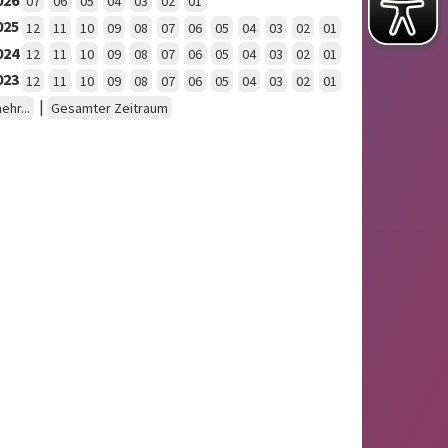
07
06
05
04
03
02
01
025
12
11
10
09
08
07
06
05
04
03
02
01
024
12
11
10
09
08
07
06
05
04
03
02
01
023
12
11
10
09
08
07
06
05
04
03
02
01
|
ehr...
Gesamter Zeitraum