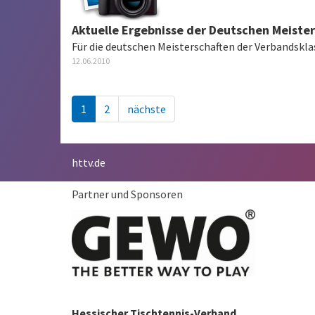
Aktuelle Ergebnisse der Deutschen Meiste
Für die deutschen Meisterschaften der Verbandskl
12.06.2010
1
2
nächste
httv.de
Partner und Sponsoren
Hessischer Tischtennis-Verband