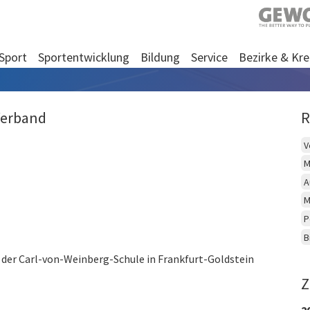
Sport
Sportentwicklung
Bildung
Service
Bezirke & Kre
Verband
R
V
M
A
M
P
B
n der Carl-von-Weinberg-Schule in Frankfurt-Goldstein
Z
2