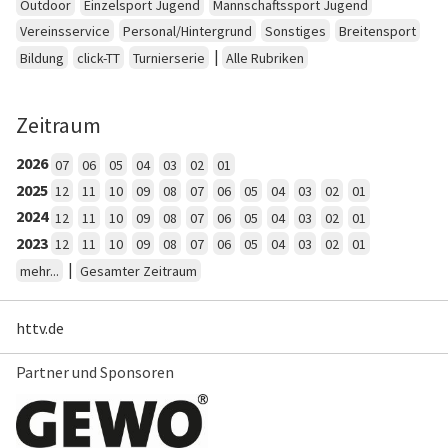
Outdoor
Einzelsport Jugend
Mannschaftssport Jugend
Vereinsservice
Personal/Hintergrund
Sonstiges
Breitensport
|
Bildung
click-TT
Turnierserie
Alle Rubriken
Zeitraum
2026
07
06
05
04
03
02
01
2025
12
11
10
09
08
07
06
05
04
03
02
01
2024
12
11
10
09
08
07
06
05
04
03
02
01
2023
12
11
10
09
08
07
06
05
04
03
02
01
|
mehr...
Gesamter Zeitraum
httv.de
Partner und Sponsoren