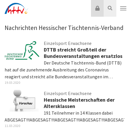
Zum
Login
Suche
Inhalt
Nav
springen
Nachrichten Hessischer Tischtennis-Verband
Einzelsport Erwachsene
DTTB streicht Großteil der
Bundesveranstaltungen ersatzlos
Der Deutsche Tischtennis-Bund (DTTB)
hat auf die zunehmende Ausbreitung des Coronavirus
reagiert und streicht alle Bundesveranstaltungen im…
19.03.2020
Einzelsport Erwachsene
Hessische Meisterschaften der
Altersklassen
191 Teilnehmer in 14 Klassen dabei
ABGESAGT!!!ABGESAGT!!!ABGESAGT!!!ABGESAGT!!!ABGESAGT!!
11.03.2020