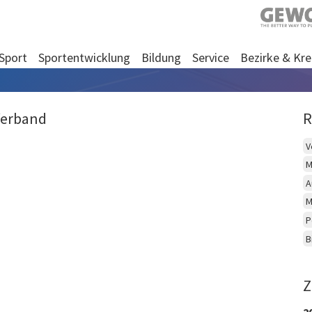
Sport
Sportentwicklung
Bildung
Service
Bezirke & Kre
Verband
R
V
M
A
M
P
B
Z
2