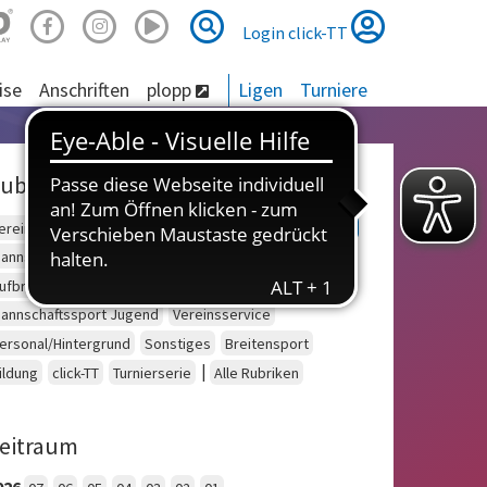
Suche
Suche
Login click-TT
ise
Anschriften
plopp
Ligen
Turniere
ubriken
ereinsberatung
Schulsport
Einzelsport Erwachsene
annschaftssport Erwachsene
Seniorensport
ufbruch
Outdoor
Einzelsport Jugend
annschaftssport Jugend
Vereinsservice
ersonal/Hintergrund
Sonstiges
Breitensport
|
ildung
click-TT
Turnierserie
Alle Rubriken
eitraum
026