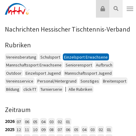
Zum
Login
Suche
Inhalt
Nav
springen
Nachrichten Hessischer Tischtennis-Verband
Rubriken
Vereinsberatung
Schulsport
Einzelsport Erwachsene
Mannschaftssport Erwachsene
Seniorensport
Aufbruch
Outdoor
Einzelsport Jugend
Mannschaftssport Jugend
Vereinsservice
Personal/Hintergrund
Sonstiges
Breitensport
|
Bildung
click-TT
Turnierserie
Alle Rubriken
Zeitraum
2026
07
06
05
04
03
02
01
2025
12
11
10
09
08
07
06
05
04
03
02
01