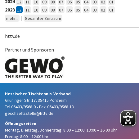
2024
12
11
10
09
08
07
06
05
04
03
02
01
2023
12
11
10
09
08
07
06
05
04
03
02
01
|
mehr...
Gesamter Zeitraum
httv.de
Partner und Sponsoren
Hessischer Tischtennis-Verband
Grüninger Str. 17, 35415 Pohlheim
Tel 06403/9568-0
•
Fax: 06403/9568-13
geschaeftsstelle@httv.de
Öffnungszeiten
Montag, Dienstag, Donnerstag:
8:00 – 12:00,
13:00 – 16:00 Uhr
Freitag: 8:00 – 12:00 Uhr