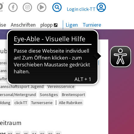
Suche
Suche
Login click-TT
ise
Anschriften
plopp
Ligen
Turniere
ubriken
ereinsberatung
Schulsport
Einzelsport Erwachsene
annschaftssport Erwachsene
Seniorensport
ufbruch
Outdoor
Einzelsport Jugend
annschaftssport Jugend
Vereinsservice
ersonal/Hintergrund
Sonstiges
Breitensport
|
ildung
click-TT
Turnierserie
Alle Rubriken
eitraum
026