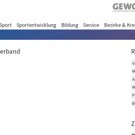
Sport
Sportentwicklung
Bildung
Service
Bezirke & Kre
Verband
R
V
M
A
M
P
B
Z
2