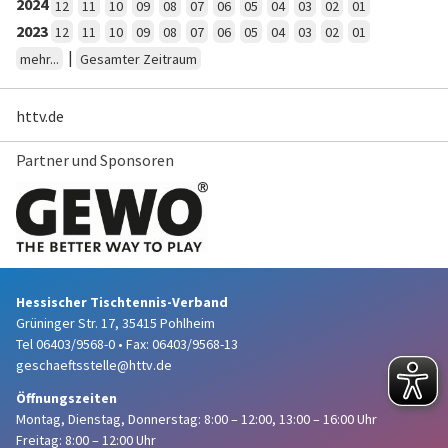
2024
12
11
10
09
08
07
06
05
04
03
02
01
2023
12
11
10
09
08
07
06
05
04
03
02
01
|
mehr...
Gesamter Zeitraum
httv.de
Partner und Sponsoren
Hessischer Tischtennis-Verband
Grüninger Str. 17, 35415 Pohlheim
Tel 06403/9568-0
•
Fax: 06403/9568-13
geschaeftsstelle@httv.de
Öffnungszeiten
Montag, Dienstag, Donnerstag:
8:00 – 12:00,
13:00 – 16:00 Uhr
Freitag: 8:00 – 12:00 Uhr