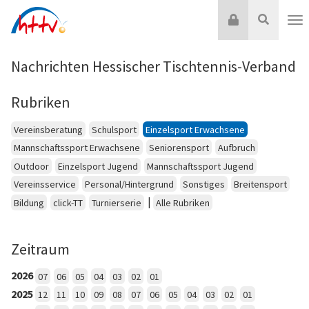
Zum
Login
Suche
Inhalt
Nav
springen
Nachrichten Hessischer Tischtennis-Verband
Rubriken
Vereinsberatung
Schulsport
Einzelsport Erwachsene
Mannschaftssport Erwachsene
Seniorensport
Aufbruch
Outdoor
Einzelsport Jugend
Mannschaftssport Jugend
Vereinsservice
Personal/Hintergrund
Sonstiges
Breitensport
|
Bildung
click-TT
Turnierserie
Alle Rubriken
Zeitraum
2026
07
06
05
04
03
02
01
2025
12
11
10
09
08
07
06
05
04
03
02
01