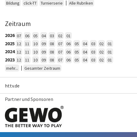
|
Bildung
click-TT
Turnierserie
Alle Rubriken
Zeitraum
2026
07
06
05
04
03
02
01
2025
12
11
10
09
08
07
06
05
04
03
02
01
2024
12
11
10
09
08
07
06
05
04
03
02
01
2023
12
11
10
09
08
07
06
05
04
03
02
01
|
mehr...
Gesamter Zeitraum
httv.de
Partner und Sponsoren