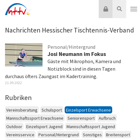
Zum
Login
Suche
Inhalt
Nav
springen
Nachrichten Hessischer Tischtennis-Verband
Personal/Hintergrund
Josi Neumann im Fokus
Gäste mit Mikrophon, Kamera und
Notizblock sind in diesen Tagen
durchaus öfters Zaungast im Kadertraining.
21.09.2022
Rubriken
Vereinsberatung
Schulsport
Einzelsport Erwachsene
Mannschaftssport Erwachsene
Seniorensport
Aufbruch
Outdoor
Einzelsport Jugend
Mannschaftssport Jugend
Vereinsservice
Personal/Hintergrund
Sonstiges
Breitensport