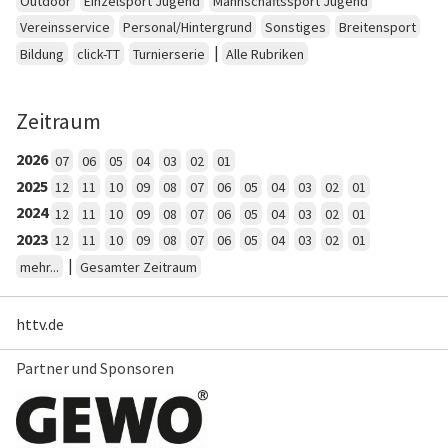
Outdoor
Einzelsport Jugend
Mannschaftssport Jugend
Vereinsservice
Personal/Hintergrund
Sonstiges
Breitensport
|
Bildung
click-TT
Turnierserie
Alle Rubriken
Zeitraum
2026
07
06
05
04
03
02
01
2025
12
11
10
09
08
07
06
05
04
03
02
01
2024
12
11
10
09
08
07
06
05
04
03
02
01
2023
12
11
10
09
08
07
06
05
04
03
02
01
|
mehr...
Gesamter Zeitraum
httv.de
Partner und Sponsoren