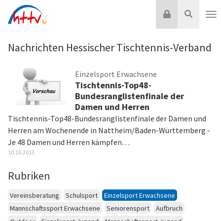
Zum
Login
Suche
Inhalt
Nav
springen
Nachrichten Hessischer Tischtennis-Verband
Einzelsport Erwachsene
Tischtennis-Top48-
Bundesranglistenfinale der
Damen und Herren
Tischtennis-Top48-Bundesranglistenfinale der Damen und
Herren am Wochenende in Nattheim/Baden-Württemberg -
Je 48 Damen und Herren kämpfen…
10.10.2013
Rubriken
Vereinsberatung
Schulsport
Einzelsport Erwachsene
Mannschaftssport Erwachsene
Seniorensport
Aufbruch