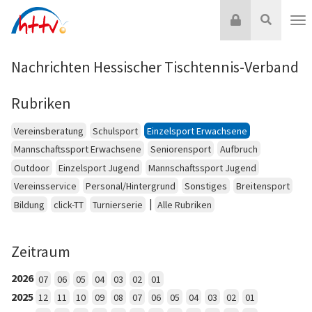
Zum
Login
Suche
Inhalt
Nav
springen
Nachrichten Hessischer Tischtennis-Verband
Rubriken
Vereinsberatung
Schulsport
Einzelsport Erwachsene
Mannschaftssport Erwachsene
Seniorensport
Aufbruch
Outdoor
Einzelsport Jugend
Mannschaftssport Jugend
Vereinsservice
Personal/Hintergrund
Sonstiges
Breitensport
|
Bildung
click-TT
Turnierserie
Alle Rubriken
Zeitraum
2026
07
06
05
04
03
02
01
2025
12
11
10
09
08
07
06
05
04
03
02
01