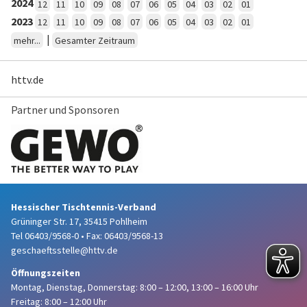
2024
12
11
10
09
08
07
06
05
04
03
02
01
2023
12
11
10
09
08
07
06
05
04
03
02
01
|
mehr...
Gesamter Zeitraum
httv.de
Partner und Sponsoren
Hessischer Tischtennis-Verband
Grüninger Str. 17, 35415 Pohlheim
Tel 06403/9568-0
•
Fax: 06403/9568-13
geschaeftsstelle@httv.de
Öffnungszeiten
Montag, Dienstag, Donnerstag:
8:00 – 12:00,
13:00 – 16:00 Uhr
Freitag: 8:00 – 12:00 Uhr